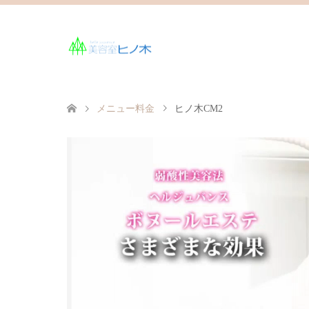
メニュー料金
ヒノ木CM2
動
画
プ
レ
ー
ヤ
ー