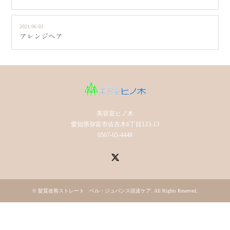
2021.06.03
アレンジヘア
美容室ヒノ木
愛知県弥富市佐古木6丁目123-13
0567-65-4448
X
©
髪質改善ストレート ベル・ジュバンス頭皮ケア
. All Rights Reserved.