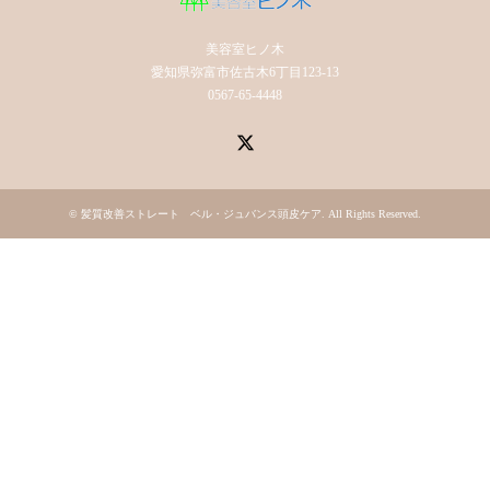
美容室ヒノ木
愛知県弥富市佐古木6丁目123-13
0567-65-4448
X
©
髪質改善ストレート ベル・ジュバンス頭皮ケア
. All Rights Reserved.