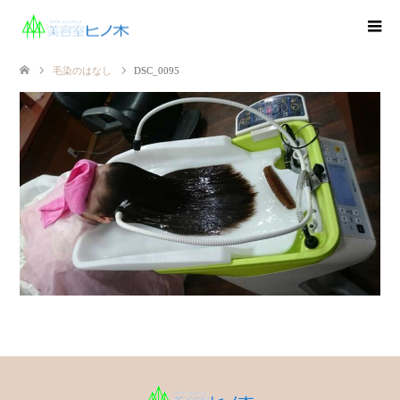
毛染のはなし
DSC_0095